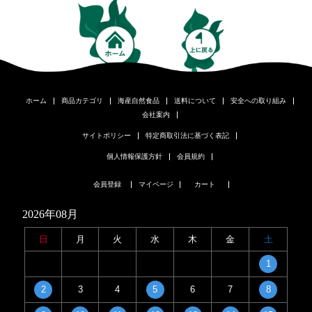
ホーム
商品カテゴリ
海産自然食品
送料について
安全への取り組み
会社案内
サイトポリシー
特定商取引法に基づく表記
個人情報保護方針
会員規約
会員登録
マイページ
カート
2026年08月
日
月
火
水
木
金
土
1
2
3
4
5
6
7
8