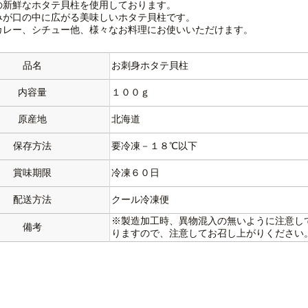
の新鮮なホタテ貝柱を使用しております。
みが口の中に広がる美味しいホタテ貝柱です。
カレー、シチュー他、様々なお料理にお使いいただけます。
品名
お刺身ホタテ貝柱
内容量
１００ｇ
原産地
北海道
保存方法
要冷凍－１８℃以下
賞味期限
冷凍６０日
配送方法
クール冷凍便
※製造加工時、異物混入の無いように注意し
備考
りますので、注意してお召し上がりください