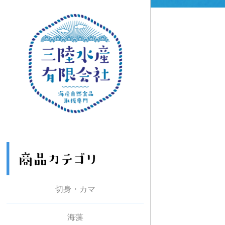
切身・カマ
有塩
無塩
海藻