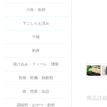
海苔
三陸わかめ
昆布（塩蔵・出し用・刻み等）
ひじき、他
小魚・魚卵
下ごしらえ済み
干物
刺身
漬け込み・フィーレ・燻製
乾物・乾麺・雑穀類
肉・惣菜・缶詰
商品詳
調味料・おやつ・飲料